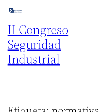
Saltar
al
contenido
II Congreso
Seguridad
Industrial
Etiqueta:
normativa