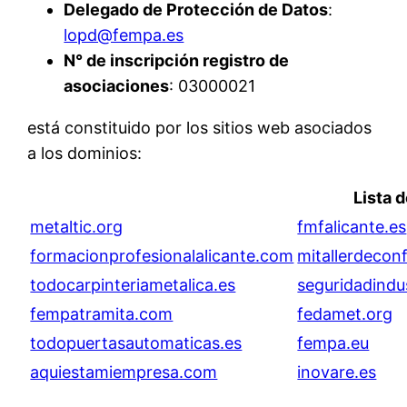
Delegado de Protección de Datos
:
lopd@fempa.es
N° de inscripción registro de
asociaciones
: 03000021
está constituido por los sitios web asociados
a los dominios:
Lista 
metaltic.org
fmfalicante.es
formacionprofesionalalicante.com
mitallerdecon
todocarpinteriametalica.es
seguridadindus
fempatramita.com
fedamet.org
todopuertasautomaticas.es
fempa.eu
aquiestamiempresa.com
inovare.es