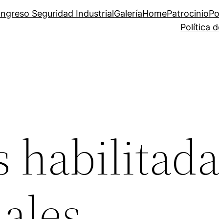
ngreso Seguridad Industrial
Galería
Home
Patrocinio
Po
Política 
 habilitada
nales