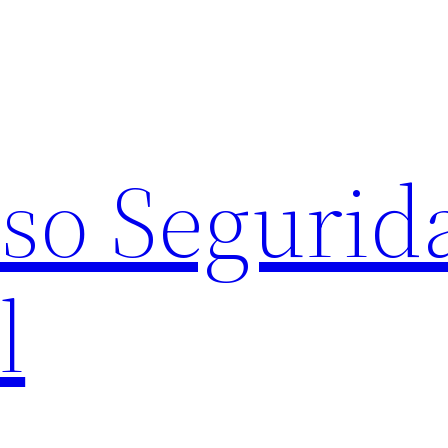
eso Segurid
l